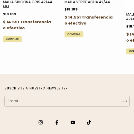
MALLA SILICONA GRIS 42/44
MALLA VERDE AGUA 42/44
MM
$18.189
$18.189
MALL
42
$18.
SUSCRIBITE A NUESTRO NEWSLETTER