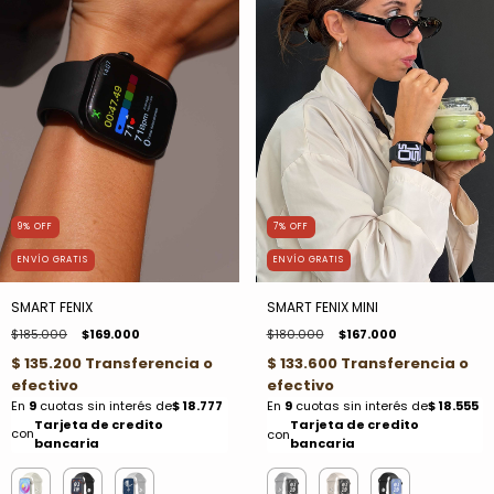
9
%
OFF
7
%
OFF
ENVÍO GRATIS
ENVÍO GRATIS
SMART FENIX
SMART FENIX MINI
$185.000
$169.000
$180.000
$167.000