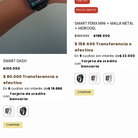
-4
%
OFF
ENVÍO GRATIS
SMART FENIX MINI + MALLA METAL
+ HIDROGEL
$189.999
$198.000
SMART DASH
$100.000
COMPRAR
COMPRAR