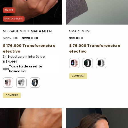
2
%
OFF
ENVÍO GRATIS
MESSAGE MINI + MALLA METAL
SMART MOVE
$225.000
$220.000
$95.000
COMPRAR
COMPRAR