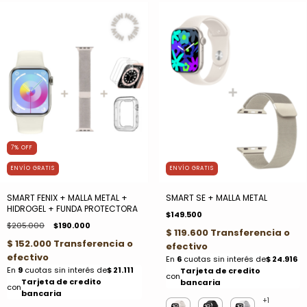
7
%
OFF
ENVÍO GRATIS
ENVÍO GRATIS
SMART FENIX + MALLA METAL +
SMART SE + MALLA METAL
HIDROGEL + FUNDA PROTECTORA
$149.500
$205.000
$190.000
+1