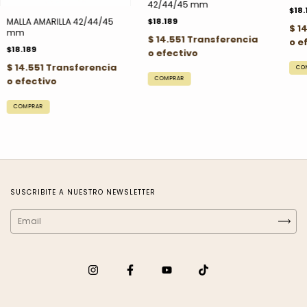
42/44/45 mm
$18.
$18.189
MALLA AMARILLA 42/44/45
mm
$18.189
SUSCRIBITE A NUESTRO NEWSLETTER