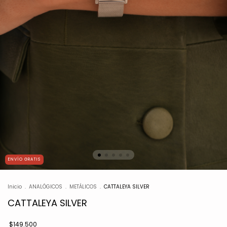
ENVÍO GRATIS
Inicio
.
ANALÓGICOS
.
METÁLICOS
.
CATTALEYA SILVER
CATTALEYA SILVER
$149.500